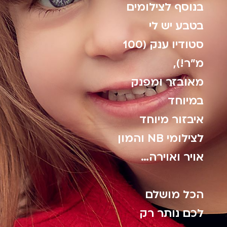
בנוסף לצילומים
בטבע יש לי
סטודיו ענק (100
מ"ר!),
מאובזר ומפנק
במיוחד
איבזור מיוחד
לצילומי NB והמון
אויר ואוירה…
הכל מושלם
לכם נותר רק