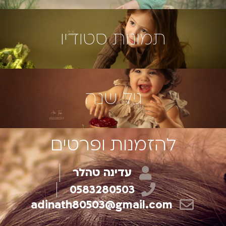
תמונות סטודיו
גיל שנה
להזמנות ופרטים
עדינה טהלר
0583280503
adinath80503@gmail.com