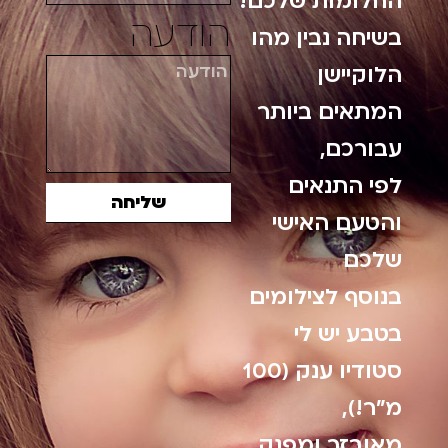
החלומות שלכם!
הודעה
בשיחה נבין מהו
הלוקיישן
המתאים ביותר
עבורכם,
לפי התנאים
שליחה
והטעם האישי
שלכם
בנוסף לצילומים
בטבע יש לי
סטודיו ענק (100
מ"ר!),
מאובזר ומפנק