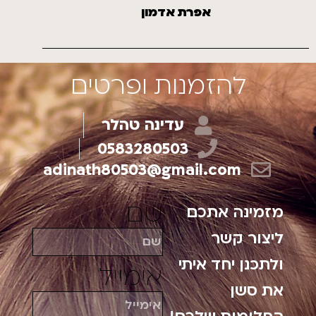
אפרת אדמון
להזמנות ופרטים
עדינה טהלר
0583280503
adinath80503@gmail.com
שם
מזמינה אתכם
ליצור קשר
ולתכנן יחד איתי
אימייל
את סשן