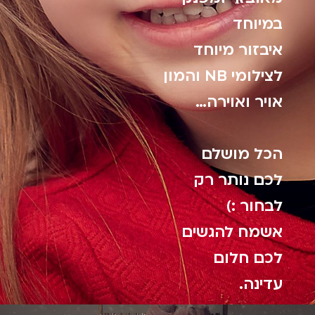
במיוחד
איבזור מיוחד
לצילומי NB והמון
אויר ואוירה…
הכל מושלם
לכם נותר רק
לבחור :)
אשמח להגשים
לכם חלום
עדינה.