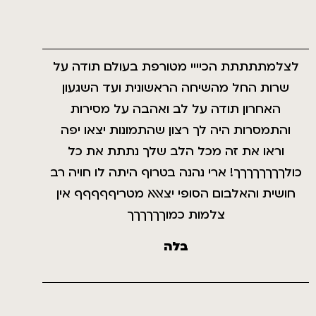
לצלמתתתתת הכיייי מטורפת בעולם תודה על
שרות החל מהשיחה הראשונית ועד השגעון
האחרון תודה על לב ואהבה על מסירות
והתמסרות היה לך רצון שהתמונות יצאו יפה
וראו את זה מכל הלב שלך נתתת את כל
כולךךךךךךךך! ארי נהנה בטרוף היתה לו חויה רב
חושית והאלבום הסופי יצאאא מטריףףףףף אין
צלמות כמוךךךךךך
בלה