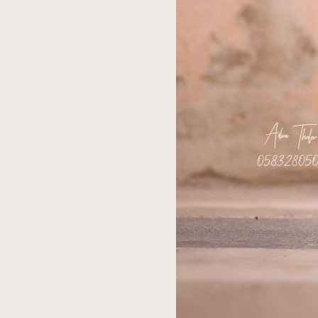
בדפדפן
זה את
השם,
האימייל
והאתר
שלי
לפעם
הבאה
שאגיב.