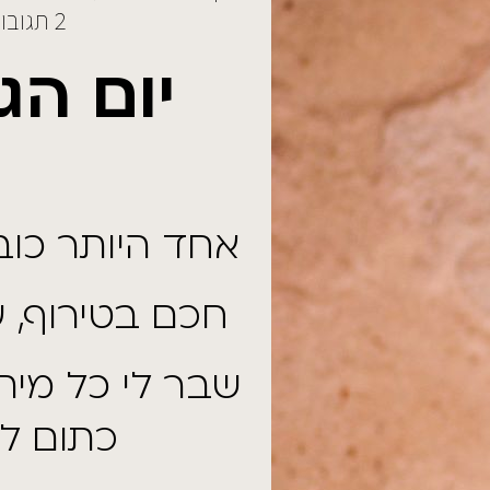
2 תגובות
 הג'ינג'י
תר כובשים ביקום
רוף, עליז וקסום
כל מיתוס על צבע
תום לגווניו