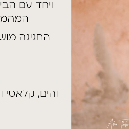
ם הבייבי ופאתו
מהממת
ה מושלמת 🙂
לאסי ותמיד יפה!