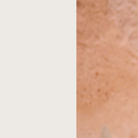
אפי
17,
הגיב:
2024
בשעה
10:29
am
איזה
מותק
של
ילד!
Reply