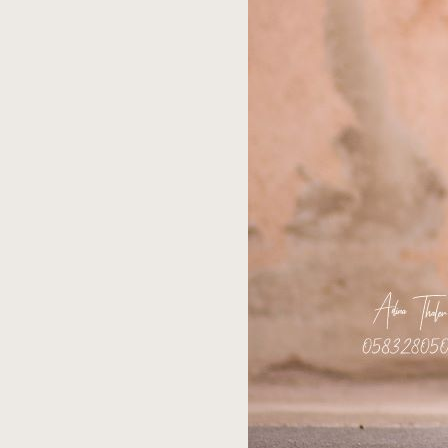
יוני
ללי
30,
הגיב:
2026
בשעה
3:01
pm
ג'ינג'ון
מאלףףף!!
👶